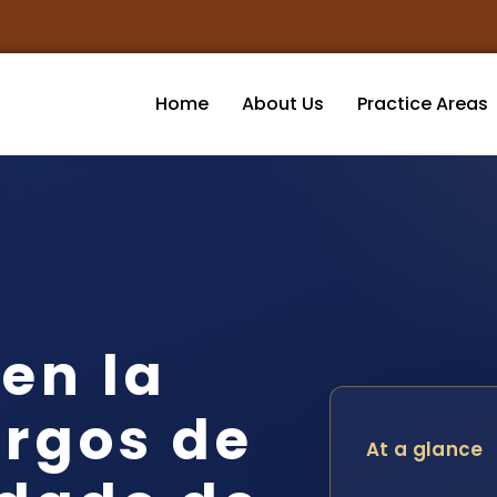
Home
About Us
Practice Areas
en la
argos de
At a glance