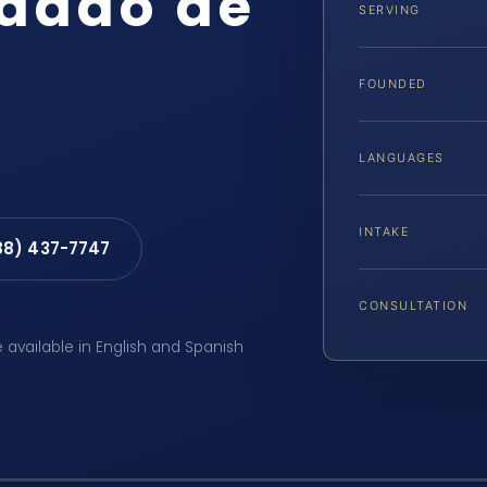
ndado de
SERVING
FOUNDED
LANGUAGES
INTAKE
88) 437-7747
CONSULTATION
e available in English and Spanish