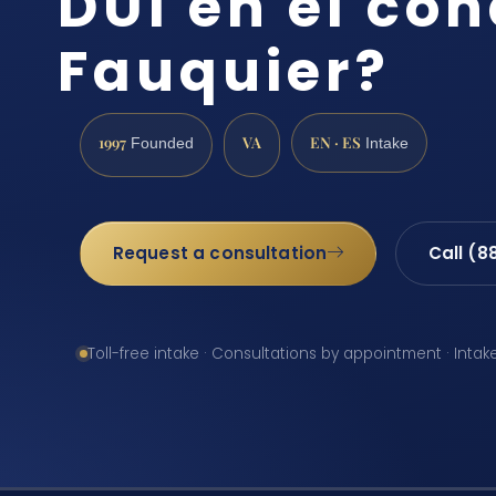
DUI en el co
Fauquier?
1997
VA
EN · ES
Founded
Intake
Request a consultation
Call (8
Toll-free intake · Consultations by appointment · Intak