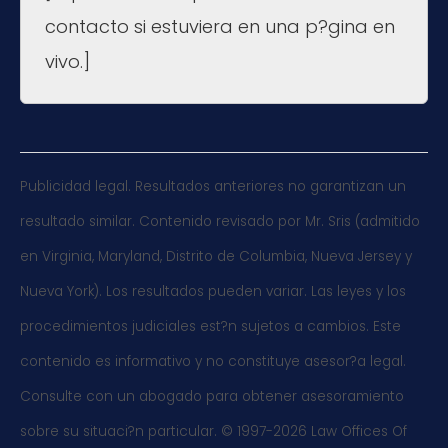
contacto si estuviera en una p?gina en
vivo.]
Publicidad legal. Resultados anteriores no garantizan un
resultado similar. Contenido revisado por Mr. Sris (admitido
en Virginia, Maryland, Distrito de Columbia, Nueva Jersey y
Nueva York). Los resultados pueden variar. Las leyes y los
procedimientos judiciales est?n sujetos a cambios. Este
contenido es informativo y no constituye asesor?a legal.
Consulte con un abogado para obtener asesoramiento
sobre su situaci?n particular. © 1997-2026 Law Offices Of