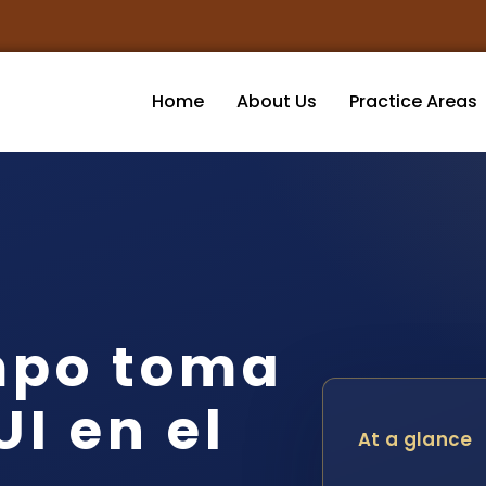
Home
About Us
Practice Areas
mpo toma
I en el
At a glance