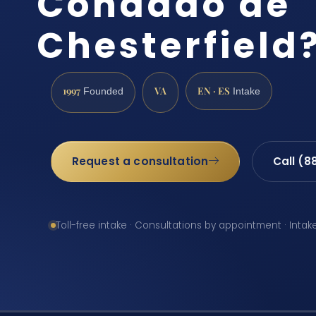
Condado de
Chesterfield
1997
VA
EN · ES
Founded
Intake
Request a consultation
Call (8
Toll-free intake · Consultations by appointment · Intak