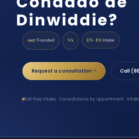
Condado de
Dinwiddie?
1997
VA
EN · ES
Founded
Intake
Request a consultation
Call (8
Toll-free intake · Consultations by appointment · Intak