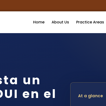
Home
About Us
Practice Areas
sta un
UI en el
At a glance