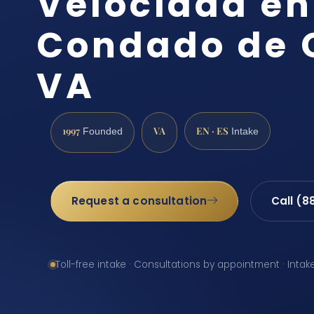
Velocidad en
Condado de 
VA
1997
VA
EN · ES
Founded
Intake
Request a consultation
Call (8
Toll-free intake · Consultations by appointment · Intak