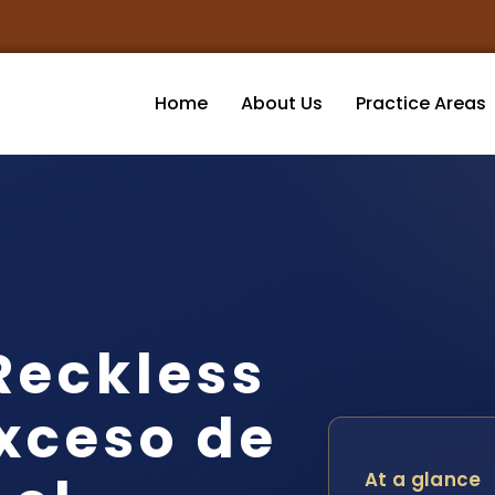
Home
About Us
Practice Areas
Reckless
Exceso de
At a glance