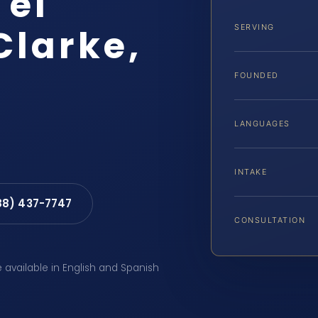
 el
Clarke,
SERVING
FOUNDED
LANGUAGES
INTAKE
88) 437-7747
CONSULTATION
e available in English and Spanish