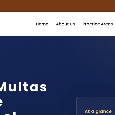
Home
About Us
Practice Areas
Multas
e
At a glance