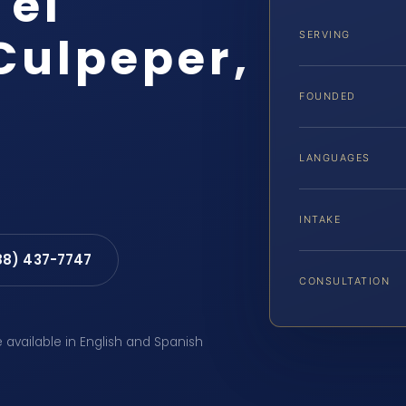
 el
Culpeper,
SERVING
FOUNDED
LANGUAGES
INTAKE
88) 437-7747
CONSULTATION
e available in English and Spanish