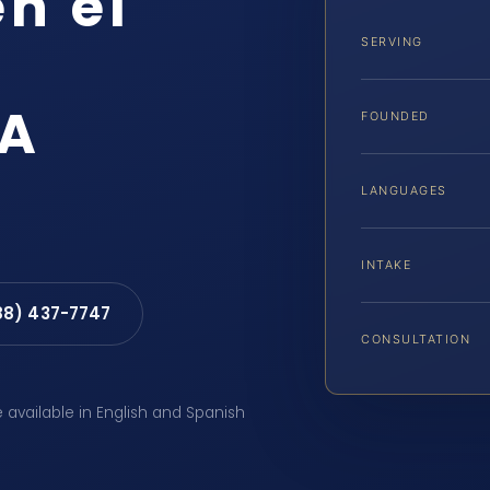
n el
SERVING
VA
FOUNDED
LANGUAGES
INTAKE
88) 437-7747
CONSULTATION
e available in English and Spanish