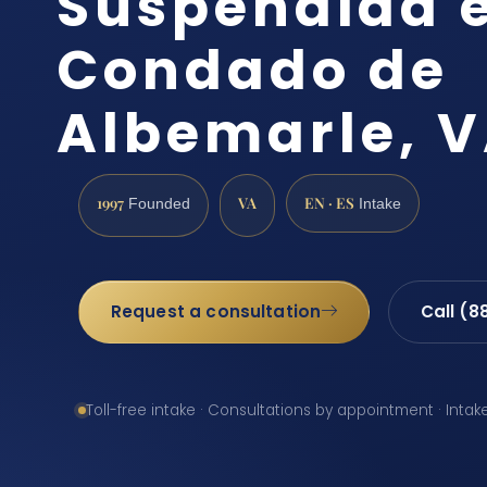
Suspendida e
Condado de
Albemarle, 
1997
VA
EN · ES
Founded
Intake
Request a consultation
Call (8
Toll-free intake · Consultations by appointment · Intak