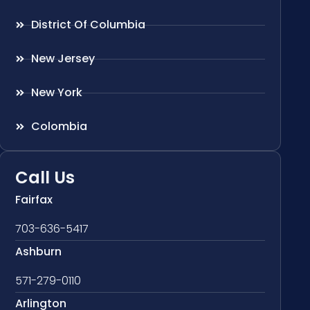
District Of Columbia
New Jersey
New York
Colombia
Call Us
Fairfax
703-636-5417
Ashburn
571-279-0110
Arlington