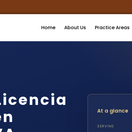
Home
About Us
Practice Areas
icencia
en
At a glance
SERVING