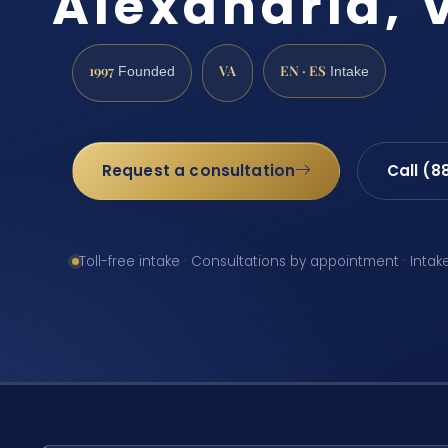
Alexandria, 
1997
VA
EN · ES
Founded
Intake
Request a consultation
Call (8
Toll-free intake · Consultations by appointment · Intak