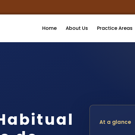
Home
About Us
Practice Areas
Habitual
At a glance