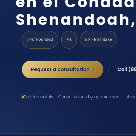
en el Condad
Shenandoah,
1997
VA
EN · ES
Founded
Intake
Request a consultation
Call (8
Toll-free intake · Consultations by appointment · Intak