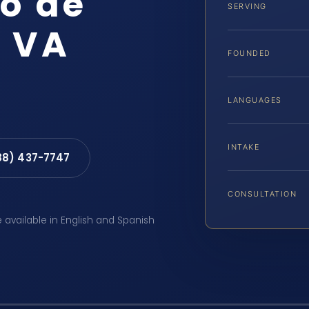
o de
SERVING
 VA
FOUNDED
LANGUAGES
INTAKE
88) 437-7747
CONSULTATION
e available in English and Spanish