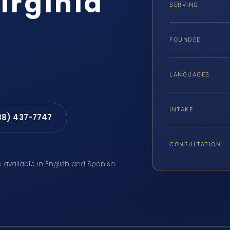
irginia
SERVING
FOUNDED
LANGUAGES
INTAKE
88) 437-7747
CONSULTATION
e available in English and Spanish