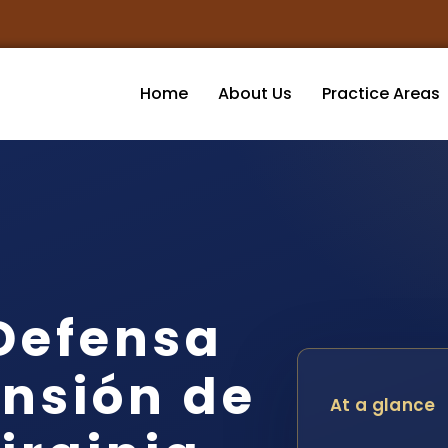
Home
About Us
Practice Areas
Defensa
nsión de
At a glance