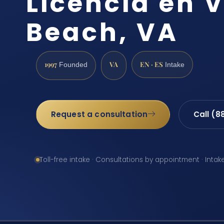
Licencia en V
Beach, VA
1997
VA
EN · ES
Founded
Intake
Request a consultation
Call (8
Toll-free intake · Consultations by appointment · Intak