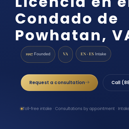
Licencia en e
Condado de
Powhatan, V
1997
VA
EN · ES
Founded
Intake
Request a consultation
Call (8
Toll-free intake · Consultations by appointment · Intak