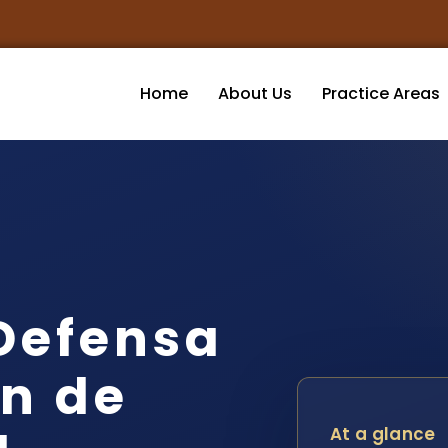
Home
About Us
Practice Areas
Defensa
n de
At a glance