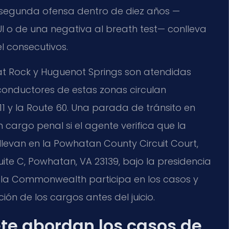
a segunda ofensa dentro de diez años —
I o de una negativa al breath test— conlleva
l consecutivos.
t Rock y Huguenot Springs son atendidas
conductores de estas zonas circulan
11 y la Route 60. Una parada de tránsito en
 cargo penal si el agente verifica que la
 llevan en la Powhatan County Circuit Court,
ite C, Powhatan, VA 23139, bajo la presidencia
de la Commonwealth participa en los casos y
ón de los cargos antes del juicio.
fete abordan los casos de