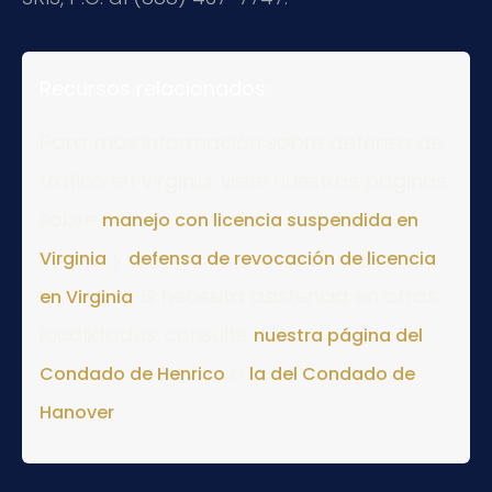
Recursos relacionados:
Para más información sobre defensa de
tráfico en Virginia, visite nuestras páginas
sobre
manejo con licencia suspendida en
y
Virginia
defensa de revocación de licencia
. Si necesita asistencia en otras
en Virginia
localidades, consulte
nuestra página del
o
Condado de Henrico
la del Condado de
.
Hanover