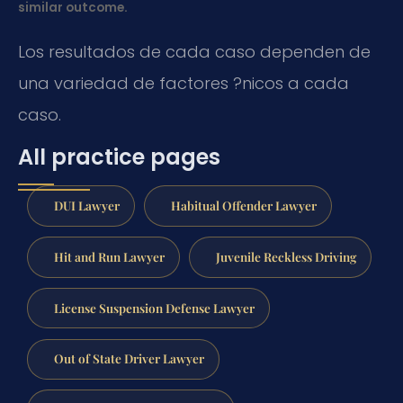
similar outcome.
Los resultados de cada caso dependen de
una variedad de factores ?nicos a cada
caso.
All practice pages
DUI Lawyer
Habitual Offender Lawyer
Hit and Run Lawyer
Juvenile Reckless Driving
License Suspension Defense Lawyer
Out of State Driver Lawyer