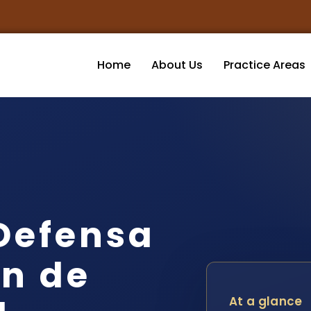
Home
About Us
Practice Areas
Defensa
n de
At a glance