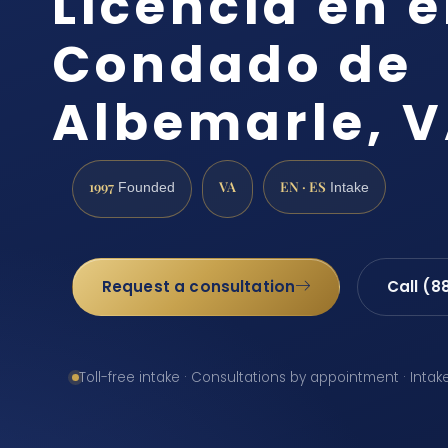
Licencia en e
Condado de
Albemarle, 
1997
VA
EN · ES
Founded
Intake
Request a consultation
Call (8
Toll-free intake · Consultations by appointment · Intak