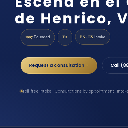
Escena en el
de Henrico, 
1997
VA
EN · ES
Founded
Intake
Request a consultation
Call (8
Toll-free intake · Consultations by appointment · Intak