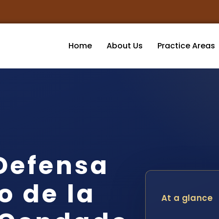
Home
About Us
Practice Areas
Defensa
 de la
At a glance