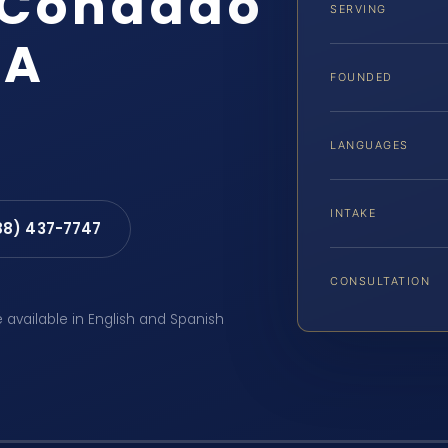
 Condado
SERVING
VA
FOUNDED
LANGUAGES
INTAKE
88) 437-7747
CONSULTATION
e available in English and Spanish