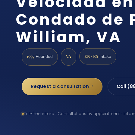
Velocidad en
Condado de 
William, VA
1997
VA
EN · ES
Founded
Intake
Request a consultation
Call (8
Toll-free intake · Consultations by appointment · Intak