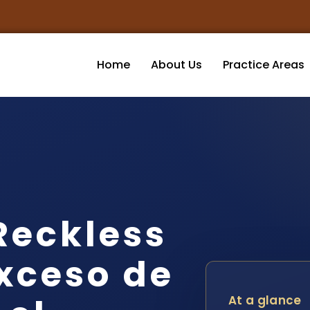
Home
About Us
Practice Areas
Reckless
Exceso de
At a glance