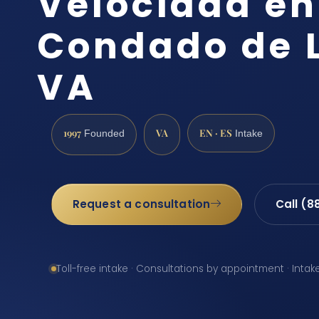
Velocidad en
Condado de 
VA
1997
VA
EN · ES
Founded
Intake
Request a consultation
Call (8
Toll-free intake · Consultations by appointment · Intak