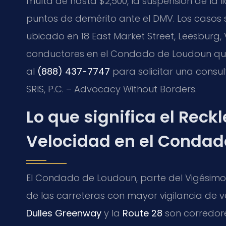
multa de hasta $2,500, la suspensión de la l
puntos de demérito ante el DMV. Los casos s
ubicado en 18 East Market Street, Leesburg, V
conductores en el Condado de Loudoun que
al
(888) 437-7747
para solicitar una consul
SRIS, P.C. – Advocacy Without Borders.
Lo que significa el Reck
Velocidad en el Condad
El Condado de Loudoun, parte del Vigésimo D
de las carreteras con mayor vigilancia de ve
Dulles Greenway
y la
Route 28
son corredore