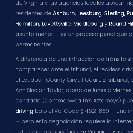
de Virginia y las agencias locales aplican r
residentes de
Ashburn, Leesburg, Sterling, Pur
Hamilton, Lovettsville, Middleburg
y
Round Hil
asunto menor — es un proceso penal que 
permanentes.
A diferencia de una infracción de tránsito
comparecer ante el tribunal, el reckless dri
el Loudoun County Circuit Court. El tribunal
Ann Sinclair Taylor, opera de lunes a viernes 
condado (Commonwealth’s Attorneys) pue
driving
bajo el Va. Code § 46.2-869 — una in
— pero esta negociación requiere la interv
este tribunal específico. En Virginia, los ju