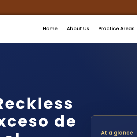
Home
About Us
Practice Areas
Reckless
Exceso de
At a glance