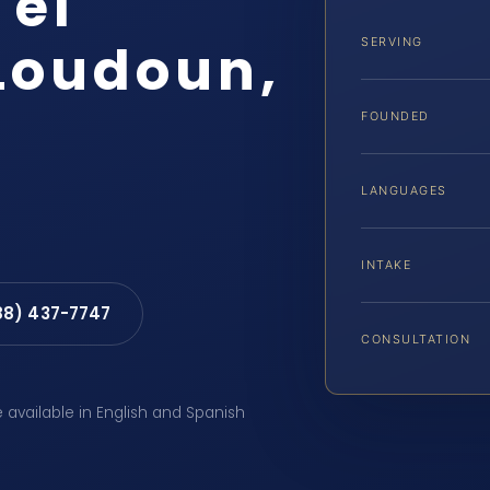
 el
Loudoun,
SERVING
FOUNDED
LANGUAGES
INTAKE
88) 437-7747
CONSULTATION
e available in English and Spanish