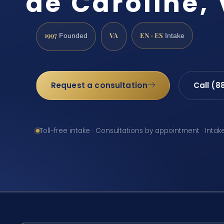
de Caroline,
1997
VA
EN · ES
Founded
Intake
Request a consultation
Call (8
Toll-free intake · Consultations by appointment · Intak