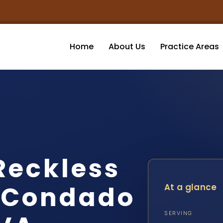
Home
About Us
Practice Areas
Reckless
l Condado
At a glance
SERVING