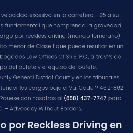
velocidad excesiva en la carretera I-95 a su
a, es fundamental que comprenda la gravedad
n cargo por reckless driving (manejo temerario)
elito menor de Clase 1 que puede resultar en un
bogados Law Offices Of SRIS, P.C., a trav?s de
o del bufete y el equipo del bufete,
ty General District Court y en los tribunales
ntender los cargos bajo el Va. Code ? 46.2-862
n?quese con nosotros al
(888) 437-7747
para
P.C. – Advocacy Without Borders.
o por Reckless Driving en