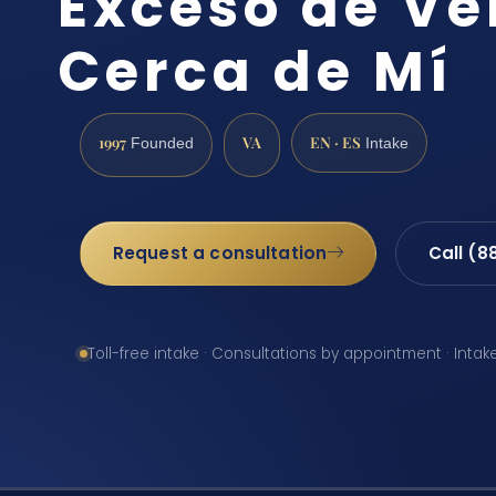
Exceso de Ve
Cerca de Mí
1997
VA
EN · ES
Founded
Intake
Request a consultation
Call (8
Toll-free intake · Consultations by appointment · Intak