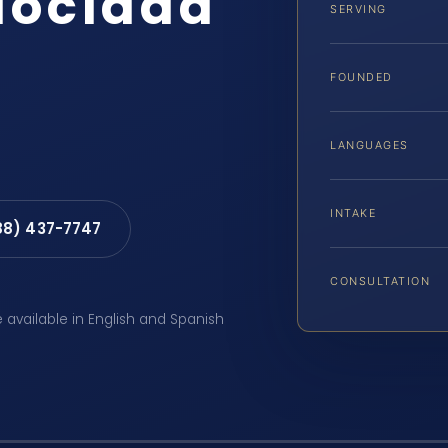
locidad
SERVING
FOUNDED
LANGUAGES
INTAKE
88) 437-7747
CONSULTATION
e available in English and Spanish