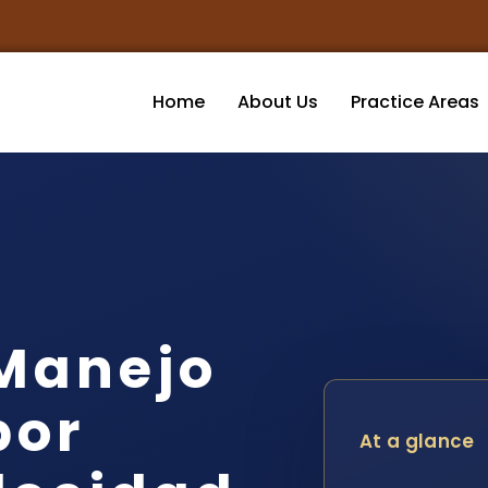
Home
About Us
Practice Areas
Manejo
por
At a glance