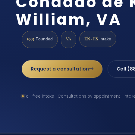
Condado de 
William, VA
1997
VA
EN · ES
Founded
Intake
Request a consultation
Call (8
Toll-free intake · Consultations by appointment · Intak