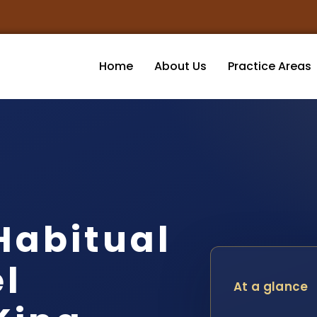
Home
About Us
Practice Areas
Habitual
el
At a glance