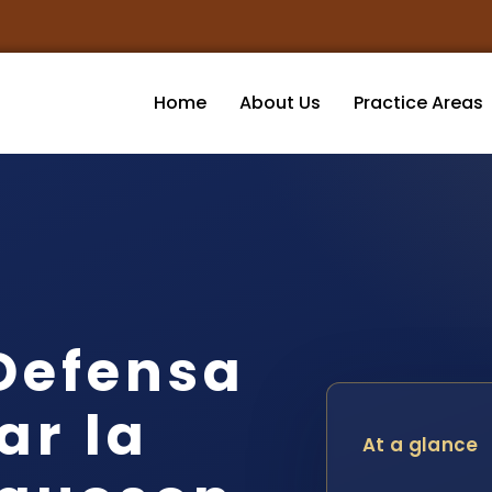
Home
About Us
Practice Areas
Defensa
ar la
At a glance