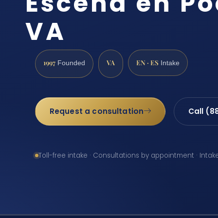
Escena en P
VA
1997
VA
EN · ES
Founded
Intake
Request a consultation
Call (8
Toll-free intake · Consultations by appointment · Intak