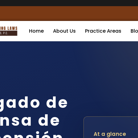
Home
About Us
Practice Areas
Bl
gado de
nsa de
At a glance