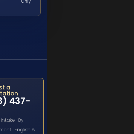
Only
st a
tation
8) 437-
7
 intake · By
ent · English &