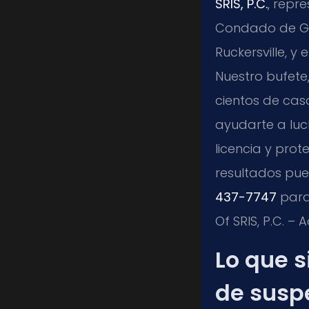
SRIS, P.C.
, repr
Condado de Gre
Ruckersville, y
Nuestro bufete
cientos de cas
ayudarte a luc
licencia y prot
resultados pue
437-7747
para 
Of SRIS, P.C. –
Lo que s
de susp