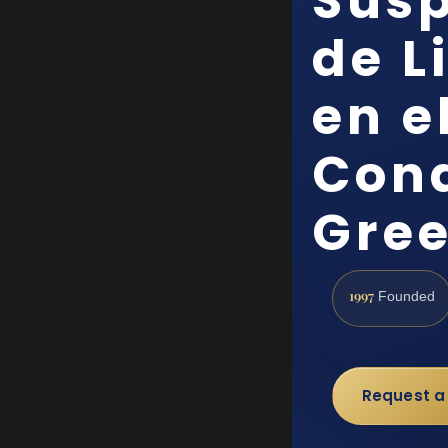
Sus
de L
en e
Con
Gree
1997
Founded
Request a