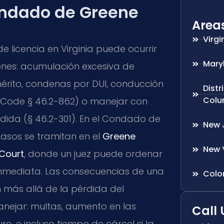
ondado de Greene
Area
Virgi
e licencia en Virginia puede ocurrir
Mary
ones: acumulación excesiva de
rito, condenas por DUI, conducción
Distr
Colu
 Code § 46.2-862) o manejar con
ndida (§ 46.2-301). En el Condado de
New 
casos se tramitan en el
Greene
New 
 Court
, donde un juez puede ordenar
inmediata. Las consecuencias de una
Colo
 más allá de la pérdida del
anejar: multas, aumento en las
Call 
o, e incluso tiempo de cárcel si la