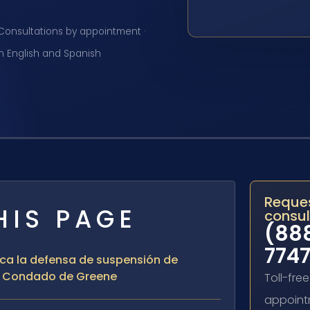
· Consultations by appointment ·
in English and Spanish
Reque
HIS PAGE
consul
(88
774
fica la defensa de suspensión de
el Condado de Greene
Toll-free
appointm