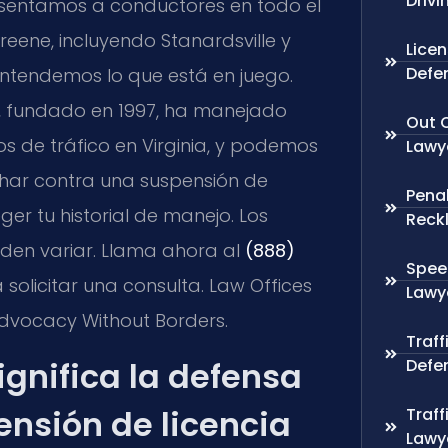
Drivi
esentamos a conductores en todo el
ene, incluyendo Stanardsville y
Lice
Defe
 entendemos lo que está en juego.
, fundado en 1997, ha manejado
Out O
os de tráfico en Virginia, y podemos
Lawy
har contra una suspensión de
Penal
eger tu historial de manejo. Los
Reckl
den variar. Llama ahora al
(888)
Spee
solicitar una consulta. Law Offices
Lawy
 Advocacy Without Borders.
Traff
Defe
ignifica la defensa
ensión de licencia
Traff
Lawy