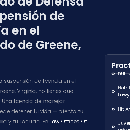
do de Defensa
pensión de
ia en el
do de Greene,
Pract
DUI 
a suspensión de licencia en el
Habi
ene, Virginia, no tienes que
Lawy
. Una licencia de manejar
Hit 
de detener tu vida — afecta tu
lia y tu libertad. En
Law Offices Of
Juven