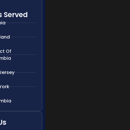
s Served
nia
land
ict Of
mbia
Jersey
York
mbia
Us