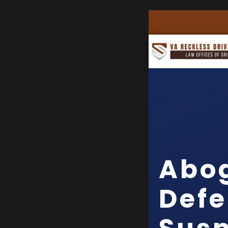
Abo
Defe