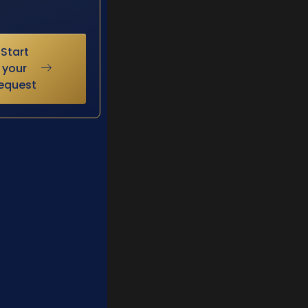
Start
your
equest