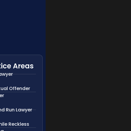
ice Areas
Lawyer
tual Offender
er
And Run Lawyer
ile Reckless