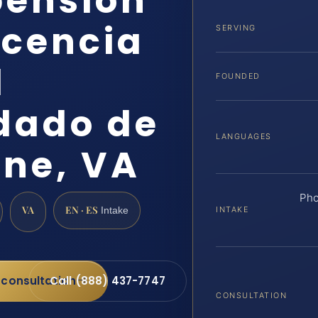
pensión
icencia
SERVING
l
FOUNDED
dado de
LANGUAGES
ne, VA
Ph
VA
EN · ES
INTAKE
Intake
 consultation
Call (888) 437-7747
CONSULTATION