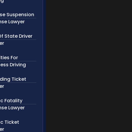
ng
nse Suspension
nse Lawyer
f State Driver
er
ties For
ess Driving
ding Ticket
er
ic Fatality
nse Lawyer
ic Ticket
er