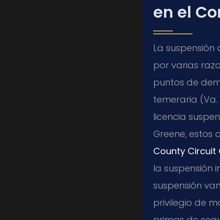
en el C
La suspensión d
por varias raz
puntos de demé
temeraria (Va.
licencia suspe
Greene, estos 
County Circuit
la suspensión 
suspensión van
privilegio de m
primas de segur