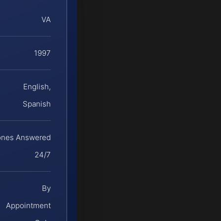
VA
1997
English,
Spanish
ones Answered
24/7
By
Appointment