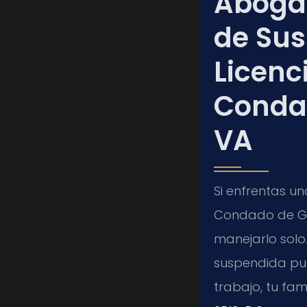
Aboga
de Sus
Licenc
Conda
VA
Si enfrentas un
Condado de Gre
manejarlo solo
suspendida pue
trabajo, tu fami