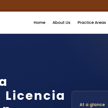
Home
About Us
Practice Areas
a
 Licencia
At a glance