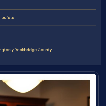
l bufete
ington y Rockbridge County