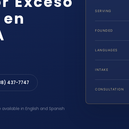
r Exceso
 en
SERVING
A
FOUNDED
LANGUAGES
INTAKE
88) 437-7747
CONSULTATION
e available in English and Spanish