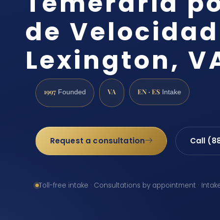
Temeraria po
de Velocidad
Lexington, V
1997
VA
EN · ES
Founded
Intake
Request a consultation
Call (8
Toll-free intake · Consultations by appointment · Intak