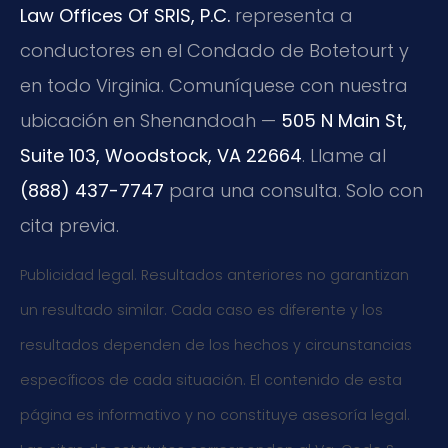
Law Offices Of SRIS, P.C.
representa a
conductores en el Condado de Botetourt y
en todo Virginia. Comuníquese con nuestra
ubicación en Shenandoah —
505 N Main St,
Suite 103, Woodstock, VA 22664
. Llame al
(888) 437-7747
para una consulta. Solo con
cita previa.
Publicidad legal. Resultados anteriores no garantizan
un resultado similar. Cada caso es diferente y los
resultados dependen de los hechos y circunstancias
específicos de cada situación. El contenido de esta
página es informativo y no constituye asesoría legal.